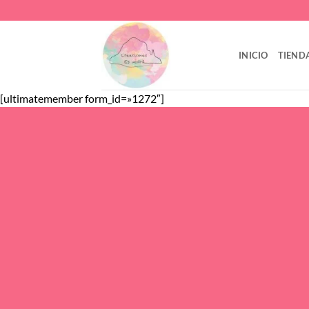
Saltar
al
contenido
INICIO
TIEND
[ultimatemember form_id=»1272″]