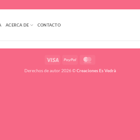
A
ACERCA DE
CONTACTO
Visa
PayPal
MasterCard
Derechos de autor 2026 ©
Creaciones Es Vedrà