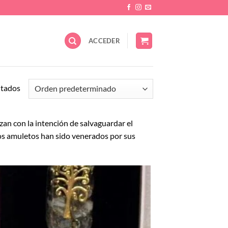
ACCEDER
ltados
zan con la intención de salvaguardar el
estos amuletos han sido venerados por sus
Añadir
a la
lista de
deseos