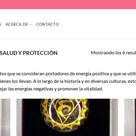
A
ACERCA DE
CONTACTO
Mostrando los 6 resu
SALUD Y PROTECCIÓN
os que se consideran portadores de energía positiva y que se utili
uienes los llevan. A lo largo de la historia y en diversas culturas, 
jar las energías negativas y promover la vitalidad.
adir
Añadir
 la
a la
ta de
lista de
seos
deseos