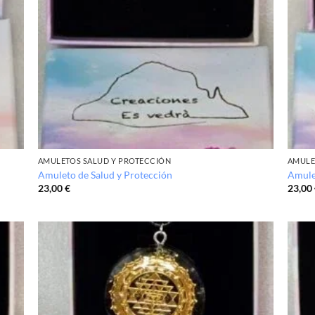
AMULETOS SALUD Y PROTECCIÓN
AMULE
Amuleto de Salud y Protección
Amule
23,00
€
23,00
adir
Añadir
 la
a la
ta de
lista de
seos
deseos