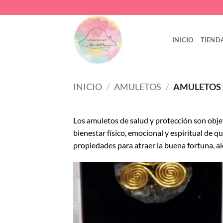
Saltar
al
contenido
INICIO
TIEND
INICIO
/
AMULETOS
/
AMULETOS 
Los amuletos de salud y protección son objet
bienestar físico, emocional y espiritual de q
propiedades para atraer la buena fortuna, ale
Añ
a
lis
de