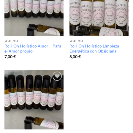
lista de
lista de
deseos
deseos
ROLL ON
ROLL ON
Roll-On Holístico Amor – Para
Roll-On Holístico Limpieza
el Amor propio
Energética con Obsidiana
7,00
€
8,00
€
Añadir
a la
lista de
deseos