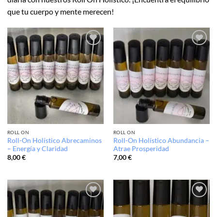
que tu cuerpo y mente merecen!
Añadir
Añadir
a la
a la
lista de
lista de
deseos
deseos
ROLL ON
ROLL ON
Roll-On Holístico Abrecaminos
Roll-On Holístico Abundancia –
– Energía y Claridad
Atrae Prosperidad
8,00
€
7,00
€
Añadir
Añadir
a la
a la