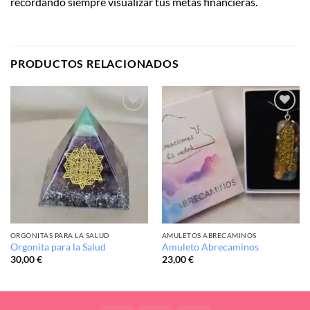
recordando siempre visualizar tus metas financieras.
PRODUCTOS RELACIONADOS
Añadir
Añadir
a la
a la
lista de
lista de
deseos
deseos
ORGONITAS PARA LA SALUD
AMULETOS ABRECAMINOS
Orgonita para la Salud
Amuleto Abrecaminos
30,00
€
23,00
€