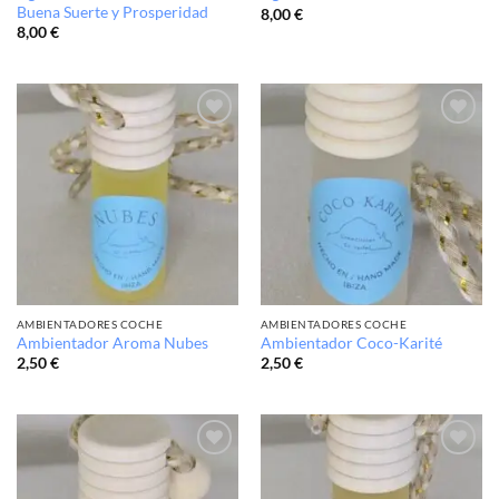
Buena Suerte y Prosperidad
8,00
€
8,00
€
Añadir
Añadir
a la
a la
lista de
lista de
deseos
deseos
AMBIENTADORES COCHE
AMBIENTADORES COCHE
Ambientador Aroma Nubes
Ambientador Coco-Karité
2,50
€
2,50
€
Añadir
Añadir
a la
a la