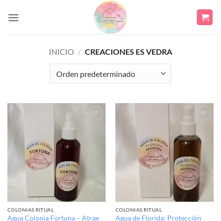
Saltar
al
contenido
INICIO
/
CREACIONES ES VEDRA
Añadir
Añadir
a la
a la
lista de
lista de
deseos
deseos
COLONIAS RITUAL
COLONIAS RITUAL
Agua Colonia Fortuna – Atrae
Agua de Florida: Protección