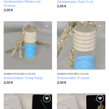
Ambientador Madera de
Ambientador Tutti Fruti
Oriente
2,50
€
2,50
€
Añadir
Añadir
a la
a la
lista de
lista de
deseos
deseos
AMBIENTADORES COCHE
AMBIENTADORES COCHE
Ambientador Ylang Ylang
Ambiertador Frouzen
2,50
€
2,50
€
Añadir
Añadir