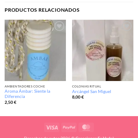
PRODUCTOS RELACIONADOS
Añadir
Añadir
a la
a la
lista de
lista de
deseos
deseos
AMBIENTADORES COCHE
COLONIAS RITUAL
Aroma Ámbar: Siente la
Arcángel San Miguel
Diferencia
8,00
€
2,50
€
Visa
PayPal
MasterCard