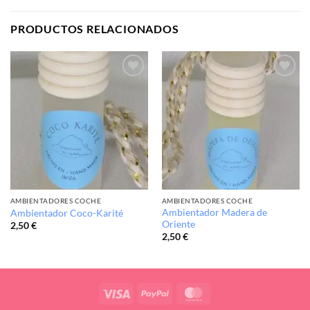
PRODUCTOS RELACIONADOS
Añadir
Añadir
a la
a la
lista de
lista de
deseos
deseos
AMBIENTADORES COCHE
AMBIENTADORES COCHE
Ambientador Madera de
Ambientador Coco-Karité
Oriente
2,50
€
2,50
€
Visa
PayPal
MasterCard