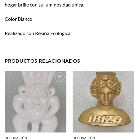
hogar brille con su luminosidad única.
Color Blanco
Realizado con Resina Ecológica
PRODUCTOS RELACIONADOS
Añadir
Añadir
a la
a la
lista de
lista de
deseos
deseos
DECORACIÓN
DECORACIÓN