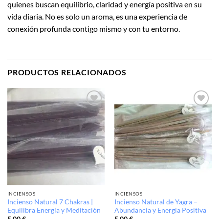
quienes buscan equilibrio, claridad y energía positiva en su
vida diaria. No es solo un aroma, es una experiencia de
conexión profunda contigo mismo y con tu entorno.
PRODUCTOS RELACIONADOS
Añadir
Añadir
a la
a la
lista de
lista de
deseos
deseos
INCIENSOS
INCIENSOS
Incienso Natural 7 Chakras |
Incienso Natural de Yagra –
Equilibra Energía y Meditación
Abundancia y Energía Positiva
5,00
€
5,00
€