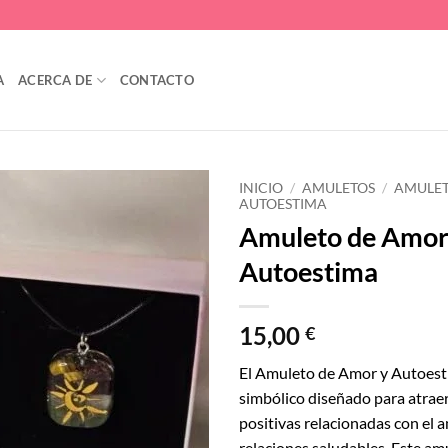
A
ACERCA DE
CONTACTO
INICIO
/
AMULETOS
/
AMULET
AUTOESTIMA
Amuleto de Amor
Añadir
a la
Autoestima
lista
de
deseos
15,00
€
El Amuleto de Amor y Autoest
simbólico diseñado para atrae
positivas relacionadas con el a
relaciones saludables. Este am