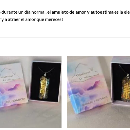
e durante un día normal, el
amuleto de amor y autoestima
es la el
r y a atraer el amor que mereces!
S
Añadir
Aña
a la
a 
lista de
list
deseos
des