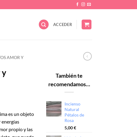
ACCEDER
OS AMOR Y
 y
También te
recomendamos…
Incienso
Natural
ima es un objeto
Pétalos de
Rosa
r energías
5,00
€
mor propio y las
uleto, que puede