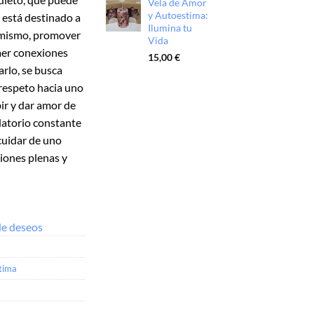
Vela de Amor
y Autoestima:
, está destinado a
Ilumina tu
o mismo, promover
Vida
aer conexiones
15,00
€
arlo, se busca
 respeto hacia uno
bir y dar amor de
datorio constante
 cuidar de uno
iones plenas y
 de deseos
tima