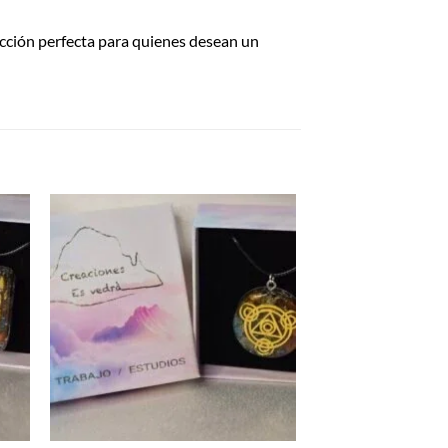
ección perfecta para quienes desean un
dir
Añadir
la
a la
a de
lista de
eos
deseos