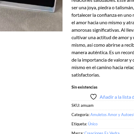
ser una joya, piedra o talismán
fortalecer la confianza en un
el amor hacia uno mismo y atr
amorosas significativas. Al llev
cultivar una actitud de amor y
mismo, así como abrirse a reci
manera auténtica. Es un recor
de la importancia de valorar y
mismo en el camino hacia relac
satisfactorias.
Sin existencias
Añadir a la lista
SKU:
amuam
Categoría:
Amuletos Amor y Autoes
Etiqueta:
Único
Marca:
Creaciones Es Vedra