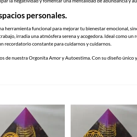
sipar la negatividad y fomentar una mentalidad de abundancia y a
spacios personales.
una herramienta funcional para mejorar tu bienestar emocional, s
e trabajo, irradia una atmósfera serena y acogedora. Ideal como un 
n recordatorio constante para cuidarnos y cuidarnos.
os de nuestra Orgonita Amor y Autoestima. Con su diseño único y 
S
Añadir
Aña
a la
a 
lista de
list
deseos
des