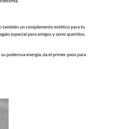
utoestima.
ino también un complemento estético para tu
regalo especial para amigos y seres queridos,
su poderosa energía, da el primer paso para
dir
la
a de
eos