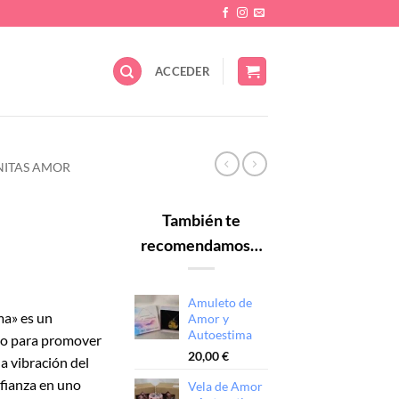
ACCEDER
ITAS AMOR
También te
recomendamos…
Amuleto de
ma» es un
Amor y
Autoestima
do para promover
20,00
€
la vibración del
nfianza en uno
Vela de Amor