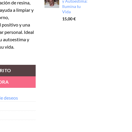
y Autoestima:
ción de resina,
Ilumina tu
 ayuda a limpiar y
Vida
orno,
15,00
€
 positivo y una
r personal. Ideal
u autoestima y
su vida.
RITO
ORA
 de deseos