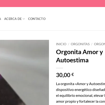
A
ACERCA DE
CONTACTO
INICIO
/
ORGONITAS
/
ORGON
Orgonita Amor y
Añadir
Autoestima
a la
lista
de
deseos
30,00
€
La orgonita «Amor y Autoesti
dispositivo energético diseña
el equilibrio emocional, elevar 
amor propio y fortalecer la co