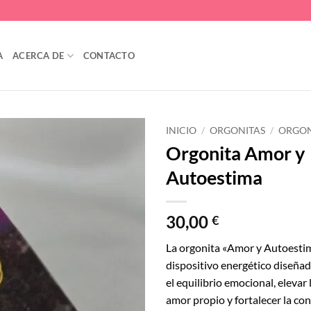
A
ACERCA DE
CONTACTO
INICIO
/
ORGONITAS
/
ORGON
Orgonita Amor y
Añadir
Autoestima
a la
lista
de
deseos
30,00
€
La orgonita «Amor y Autoesti
dispositivo energético diseña
el equilibrio emocional, elevar 
amor propio y fortalecer la co