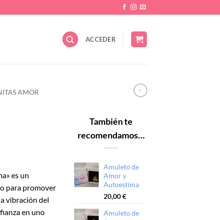
ACCEDER
ITAS AMOR
También te
recomendamos…
Amuleto de
ma» es un
Amor y
Autoestima
do para promover
20,00
€
la vibración del
nfianza en uno
Amuleto de