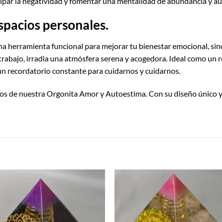
sipar la negatividad y fomentar una mentalidad de abundancia y a
spacios personales.
una herramienta funcional para mejorar tu bienestar emocional, s
e trabajo, irradia una atmósfera serena y acogedora. Ideal como un 
n recordatorio constante para cuidarnos y cuidarnos.
os de nuestra Orgonita Amor y Autoestima. Con su diseño único y 
S
Añadir
Aña
a la
a 
lista de
list
deseos
des