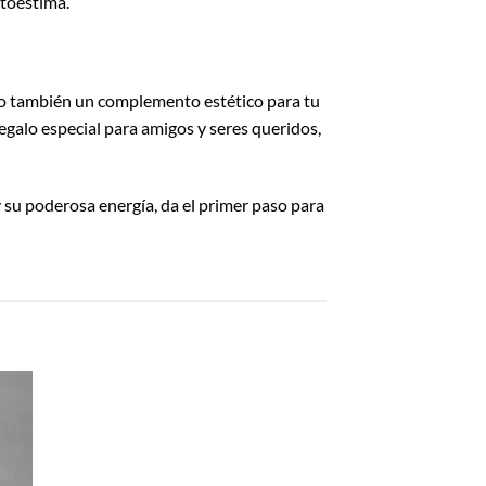
utoestima.
ino también un complemento estético para tu
regalo especial para amigos y seres queridos,
su poderosa energía, da el primer paso para
dir
la
a de
eos