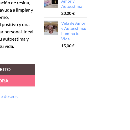
Amor y
ción de resina,
Autoestima
 ayuda a limpiar y
23,00
€
orno,
Vela de Amor
 positivo y una
y Autoestima:
r personal. Ideal
Ilumina tu
u autoestima y
Vida
su vida.
15,00
€
RITO
ORA
 de deseos