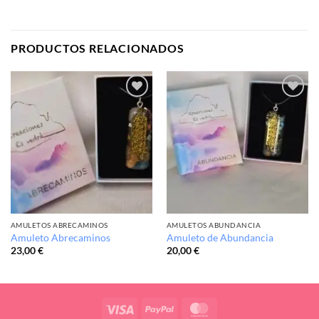
PRODUCTOS RELACIONADOS
Añadir
Añadir
a la
a la
lista de
lista de
deseos
deseos
AMULETOS ABRECAMINOS
AMULETOS ABUNDANCIA
Amuleto Abrecaminos
Amuleto de Abundancia
23,00
€
20,00
€
Visa
PayPal
MasterCard