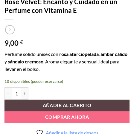
Rose Velvet: Encanto y Cuidado en un
Perfume con Vitamina E
9,00
€
Perfume sólido unisex con
rosa aterciopelada
,
ámbar cálido
y
sándalo cremoso
. Aroma elegante y sensual, ideal para
llevar en el bolso.
10 disponibles (puede reservarse)
Rose Velvet: Encanto y Cuidado en un Perfume con Vitamina E cantid
AÑADIR AL CARRITO
COMPRAR AHORA
Añadir a la lista de deseos